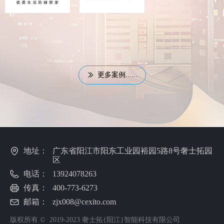
更多案例......
ꅀ
地址：
广东省阳江市阳东工业园裕园5路8号奢士拓园
区
电话：
13924078263
传真：
400-773-6273
邮箱：
zjx008@cexito.com
版权所有 ©  2019-2023
奢士拓{阳江}智能科技有限公司