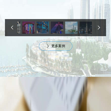
넳
넲
更多案例
ꄲ