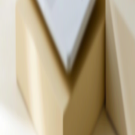
NEWS&EVENT
公司&行业动态
三七折叠门
2024-02-23
넶
762
翻转魔术门
2024-02-23
넶
146
立体铝架
2024-02-23
넶
133
防风门吸