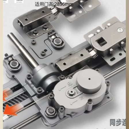
适用门高:2856mm
居
品